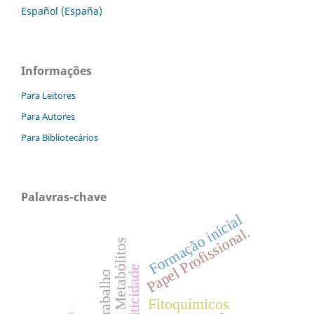
Español (España)
Informações
Para Leitores
Para Autores
Para Bibliotecários
Palavras-chave
Formação inicial
Papel Profissional.
Metabólitos
Criticidade
Trabalho
Fitoquímicos