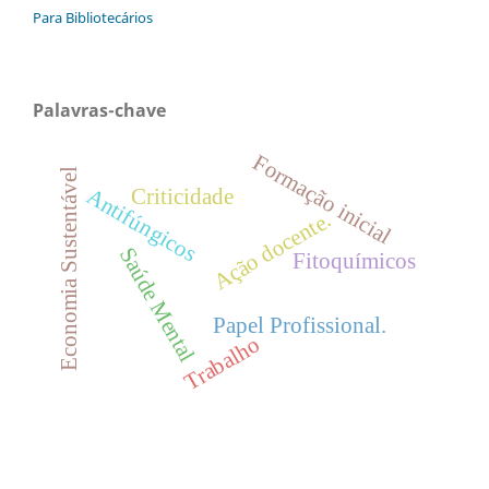
Para Bibliotecários
Palavras-chave
Formação inicial
Economia Sustentável
Antifúngicos
Criticidade
Ação docente.
Saúde Mental
Fitoquímicos
Papel Profissional.
Trabalho