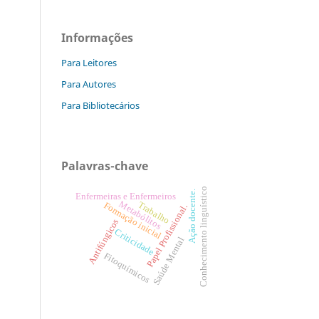
Informações
Para Leitores
Para Autores
Para Bibliotecários
Palavras-chave
Conhecimento linguístico
Ação docente.
Enfermeiras e Enfermeiros
Metabólitos
Trabalho
Formação inicial
Papel Profissional.
Antifúngicos
Criticidade
Saúde Mental
Fitoquímicos