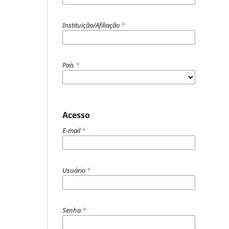
Instituição/Afiliação
*
País
*
Acesso
E-mail
*
Usuário
*
Senha
*