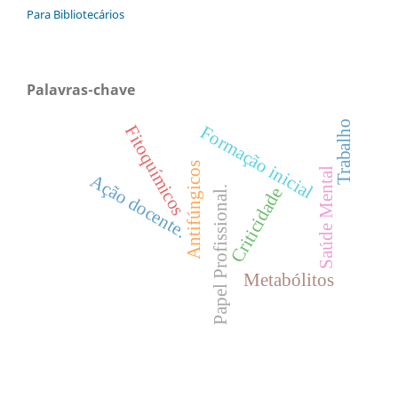
Para Bibliotecários
Palavras-chave
Trabalho
Formação inicial
Fitoquímicos
Antifúngicos
Saúde Mental
Ação docente.
Criticidade
Papel Profissional.
Metabólitos