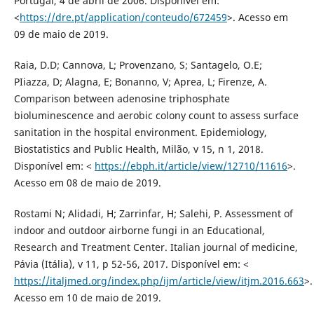
Portugal, 4 de abril de 2006. Disponível em:
<
https://dre.pt/application/conteudo/672459
>. Acesso em
09 de maio de 2019.
Raia, D.D; Cannova, L; Provenzano, S; Santagelo, O.E;
PIiazza, D; Alagna, E; Bonanno, V; Aprea, L; Firenze, A.
Comparison between adenosine triphosphate
bioluminescence and aerobic colony count to assess surface
sanitation in the hospital environment. Epidemiology,
Biostatistics and Public Health, Milão, v 15, n 1, 2018.
Disponível em: <
https://ebph.it/article/view/12710/11616
>.
Acesso em 08 de maio de 2019.
Rostami N; Alidadi, H; Zarrinfar, H; Salehi, P. Assessment of
indoor and outdoor airborne fungi in an Educational,
Research and Treatment Center. Italian journal of medicine,
Pávia (Itália), v 11, p 52-56, 2017. Disponível em: <
https://italjmed.org/index.php/ijm/article/view/itjm.2016.663
>.
Acesso em 10 de maio de 2019.