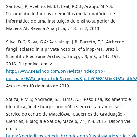
Santos, J.P; Avelino, M.B.T; Leal, R.C.F; Araújo, M.A.S.
Isolamento de fungos anemófilos em laboratórios de
informática de uma instituição de ensino superior de
Maceió, AL. Revista Analytica, v 13, n 67, 2013.
Silva, D.G; Silva, G.A; Aarestrup, J.R; Barreto, E.S. Airborne
fungi isolated in a private hospital of Sinop-MT, Brazil.
Scientific Electronic Archives, Sinop, v 9, n 5, p 147-152,
2016. Disponível em: <
http://www.seasinop.com.br/revista/index.php?
journal=SEA&page=article&op=view&path%5B%5D=316&path
Acesso em 10 de maio de 2019.
Souza, P.M.S; Andrade, S.L; Lima, A.F. Pesquisa, isolamento e
identificação de fungos anemófilos em restaurantes self-
service do centro de Maceió/AL. Cadernos de Graduação -
Ciências, Biologia e Saúde, Maceió, v 1, n 3. 2013. Disponível
em: <
https://periodicos.set.edu.br/index.php/fitsbiosaude/article/v