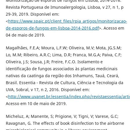
Monitorização de esporos de fungos em Lisboa, 2014-2016.
Revista Portuguesa de Imunoalergologia, Lisboa, v 27, n 1, p
29-39, 2019. Disponível em:
<
https://www.spaic.pt/client_files/rpia_artigos/monitorizacao-
de-esporos-de-fungos-em-lisboa-2014-2016.pdf
>. Acesso em
04 de maio de 2019.
Magalhães, F.E.A; Moura, L.F.W; Oliveira, M.V; Mota, JG.S.M;
Lo, M.M; Ribeiro, A.R.C; Lima, D.R; Franca, M.G.A; Paiva, C.F;
Oliveira, J.S; Sousa, J.R; Freire, F.C.O. Isolamento e
identificação de fungos associados às plantas medicinais
nativas da caatinga da região dos Inhamuns, Tauá, Ceará,
Brasil. Essentia - Revista de Cultura, Ciência e Tecnologia da
UVA, Sobral, v 17, n 2, 2016. Disponível em:
<
http://www.uvanet.br/essentia/index.php/revistaessentia/arti
Acesso em 10 de maio de 2019.
Micheluz, A; Manente, S; Prigione, V; Tigni, V; Varese, G.C;
Ravagnan, G. The effects of book disinfection to the airborne