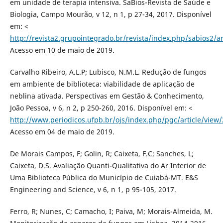
em unidade de terapia intensiva. SaBios-Revista de Saúde e
Biologia, Campo Mourão, v 12, n 1, p 27-34, 2017. Disponível
em: <
http://revista2.grupointegrado.br/revista/index.php/sabios2/ar
Acesso em 10 de maio de 2019.
Carvalho Ribeiro, A.L.P; Lubisco, N.M.L. Redução de fungos
em ambiente de biblioteca: viabilidade de aplicação de
neblina ativada. Perspectivas em Gestão & Conhecimento,
João Pessoa, v 6, n 2, p 250-260, 2016. Disponível em: <
http://www.periodicos.ufpb.br/ojs/index.php/pgc/article/view
Acesso em 04 de maio de 2019.
De Morais Campos, F; Golin, R; Caixeta, F.C; Sanches, L;
Caixeta, D.S. Avaliação Quanti-Qualitativa do Ar Interior de
Uma Biblioteca Pública do Município de Cuiabá-MT. E&S
Engineering and Science, v 6, n 1, p 95-105, 2017.
Ferro, R; Nunes, C; Camacho, I; Paiva, M; Morais-Almeida, M.