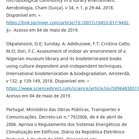
microbiological community in a library environment.
Aerobiologia, Cham (Suiça), v 34, n 1, p 29-44, 2018.
Disponível em: <
https://link.springer.com/article/10.1007/s10453-017-9492-
4
>. Acesso em 04 de maio de 2019.
Okpalanozie, O.E; Sunday, A; Adebusove, F.T; Cristina Catto,
M.O; Ilori, F.C. Assessment of indoor air environment of a
Nigerian museum library and its biodeteriorated books
using culture-dependent and–independent techniques.
International biodeterioration & biodegradation, Amsterdã,
v 132, p 139-149, 2018. Disponível em: <
https://www.sciencedirect.com/science/article/pii/S09648305
Acesso em 04 de maio de 2019.
Portugal. Ministério das Obras Públicas, Transportes e
Comunicações. Decreto-Lei n.º 79/2006, de 4 de abril de
2006. Aprova o Regulamento dos Sistemas Energéticos de
Climatização em Edifícios. Diário da República Eletrônico