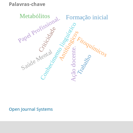
Palavras-chave
Metabólitos
Formação inicial
Papel Profissional.
Conhecimento linguístico
Criticidade
Antifúngicos
Fitoquímicos
Ação docente.
Saúde Mental
Trabalho
Open Journal Systems