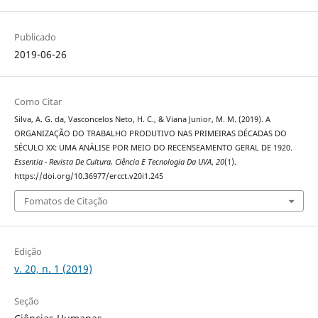
Publicado
2019-06-26
Como Citar
Silva, A. G. da, Vasconcelos Neto, H. C., & Viana Junior, M. M. (2019). A
ORGANIZAÇÃO DO TRABALHO PRODUTIVO NAS PRIMEIRAS DÉCADAS DO
SÉCULO XX: UMA ANÁLISE POR MEIO DO RECENSEAMENTO GERAL DE 1920.
Essentia - Revista De Cultura, Ciência E Tecnologia Da UVA
,
20
(1).
https://doi.org/10.36977/ercct.v20i1.245
Fomatos de Citação
Edição
v. 20, n. 1 (2019)
Seção