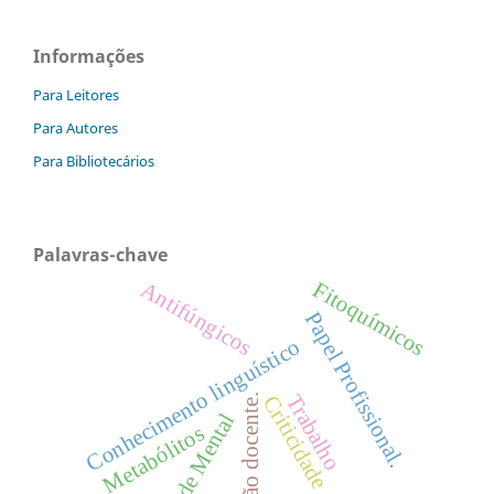
Informações
Para Leitores
Para Autores
Para Bibliotecários
Palavras-chave
Fitoquímicos
Antifúngicos
Papel Profissional.
Conhecimento linguístico
Trabalho
Criticidade
Ação docente.
Saúde Mental
Metabólitos