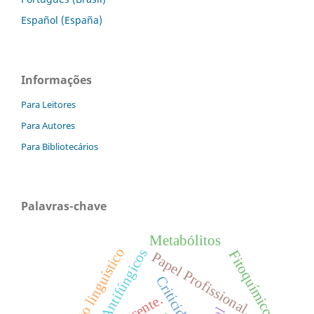
Español (España)
Informações
Para Leitores
Para Autores
Para Bibliotecários
Palavras-chave
Metabólitos
Antifúngicos
Fitoquímicos
Papel Profissional.
Criticidade