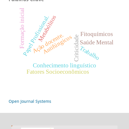
Formação inicial
Papel Profissional.
Metabólitos
Fitoquímicos
Ação docente.
Antifúngicos
Criticidade
Saúde Mental
Trabalho
Conhecimento linguístico
Fatores Socioeconômicos
Open Journal Systems