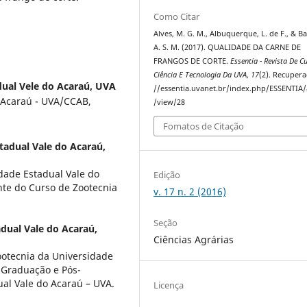
Como Citar
Alves, M. G. M., Albuquerque, L. de F., & Ba
A. S. M. (2017). QUALIDADE DA CARNE DE
FRANGOS DE CORTE.
Essentia - Revista De Cu
Ciência E Tecnologia Da UVA
,
17
(2). Recuper
dual Vele do Acaraú, UVA
//essentia.uvanet.br/index.php/ESSENTIA/a
 Acaraú - UVA/CCAB,
/view/28
Fomatos de Citação
tadual Vale do Acaraú,
dade Estadual Vale do
Edição
te do Curso de Zootecnia
v. 17 n. 2 (2016)
Seção
dual Vale do Acaraú,
Ciências Agrárias
otecnia da Universidade
 Graduação e Pós-
al Vale do Acaraú – UVA.
Licença