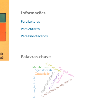
Informações
Para Leitores
Para Autores
Para Bibliotecários
Palavras-chave
Antifúngicos
Metabólitos
Fitoquímicos
Ação docente.
Papel Profissional.
Trabalho
Criticidade
Saúde Mental
Formação inicial
Conhecimento linguístico