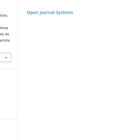
Open Journal Systems
tista,
ltura,
ado de
rticle