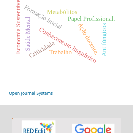
Economia Sustentável
Formação inicial
Metabólitos
Papel Profissional.
Saúde Mental
Ação docente.
Antifúngicos
Conhecimento linguístico
Criticidade
Trabalho
Open Journal Systems