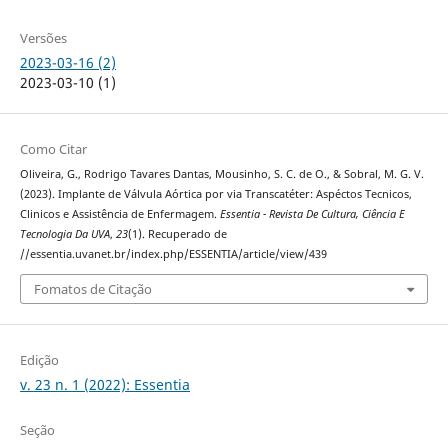
Versões
2023-03-16 (2)
2023-03-10 (1)
Como Citar
Oliveira, G., Rodrigo Tavares Dantas, Mousinho, S. C. de O., & Sobral, M. G. V.
(2023). Implante de Válvula Aórtica por via Transcatéter: Aspéctos Tecnicos,
Clinicos e Assistência de Enfermagem.
Essentia - Revista De Cultura, Ciência E
Tecnologia Da UVA
,
23
(1). Recuperado de
//essentia.uvanet.br/index.php/ESSENTIA/article/view/439
Fomatos de Citação
Edição
v. 23 n. 1 (2022): Essentia
Seção