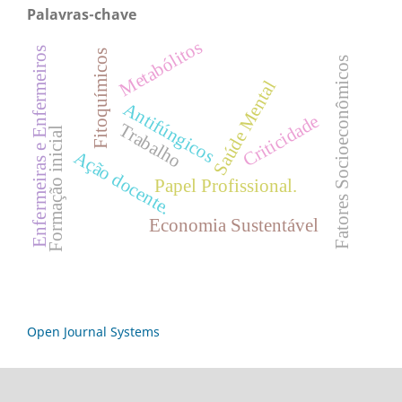
Palavras-chave
Metabólitos
Enfermeiras e Enfermeiros
Fitoquímicos
Fatores Socioeconômicos
Saúde Mental
Antifúngicos
Criticidade
Trabalho
Formação inicial
Ação docente.
Papel Profissional.
Economia Sustentável
Open Journal Systems