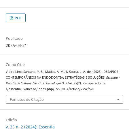
PDF
Publicado
2025-04-21
Como Citar
Vieira Lima Santana, Y. B., Matias, A. M., & Sousa, L. A. de. (2025). DESAFIOS
CONTEMPORÂNEOS NA ENDODONTIA: ESTRATÉGIAS E SOLUÇÕES.
Essentia -
Revista De Cultura, Ciência E Tecnologia Da UVA
,
25
(2). Recuperado de
//essentia.uvanet.br/index.php/ESSENTIA/article/view/520
Fomatos de Citação
Edição
v. 25 n. 2 (2024): Essentia