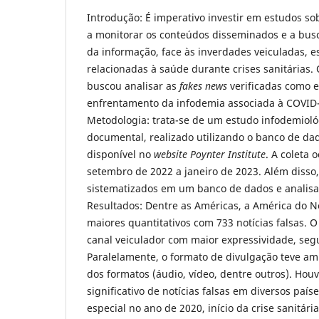
Introdução: É imperativo investir em estudos so
a monitorar os conteúdos disseminados e a bu
da informação, face às inverdades veiculadas, 
relacionadas à saúde durante crises sanitárias. 
buscou analisar as
fakes news
verificadas como e
enfrentamento da infodemia associada à COVID-
Metodologia: trata-se de um estudo infodemioló
documental, realizado utilizando o banco de dad
disponível no
website Poynter Institute
. A coleta 
setembro de 2022 a janeiro de 2023. Além disso
sistematizados em um banco de dados e analisa
Resultados: Dentre as Américas, a América do N
maiores quantitativos com 733 notícias falsas. 
canal veiculador com maior expressividade, se
Paralelamente, o formato de divulgação teve am
dos formatos (áudio, vídeo, dentre outros). Ho
significativo de notícias falsas em diversos paí
especial no ano de 2020, início da crise sanitár