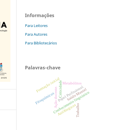
Informações
Para Leitores
Para Autores
Para Bibliotecários
Palavras-chave
Formação inicial
Criticidade
Metabólitos
Papel Profissional.
Ação docente.
Saúde Mental
Conhecimento linguístico
Fitoquímicos
Antifúngicos
Trabalho