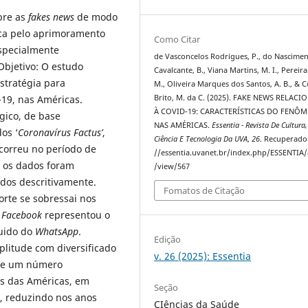
bre as
fakes news
de modo
sca pelo aprimoramento
Como Citar
especialmente
de Vasconcelos Rodrigues, P., do Nascime
Objetivo: O estudo
Cavalcante, B., Viana Martins, M. I., Pereir
stratégia para
M., Oliveira Marques dos Santos, A. B., & 
Brito, M. da C. (2025). FAKE NEWS RELAC
19, nas Américas.
À COVID-19: CARACTERÍSTICAS DO FENÔ
gico, de base
NAS AMÉRICAS.
Essentia - Revista De Cultura,
os ‘
Coronavírus Factus’
,
Ciência E Tecnologia Da UVA
,
26
. Recuperado
ocorreu no período de
//essentia.uvanet.br/index.php/ESSENTIA/a
, os dados foram
/view/567
dos descritivamente.
Fomatos de Citação
orte se sobressai nos
O
Facebook
representou o
guido do
WhatsApp
.
Edição
plitude com diversificado
v. 26 (2025): Essentia
uve um número
ses das Américas, em
Seção
ia, reduzindo nos anos
CIências da Saúde