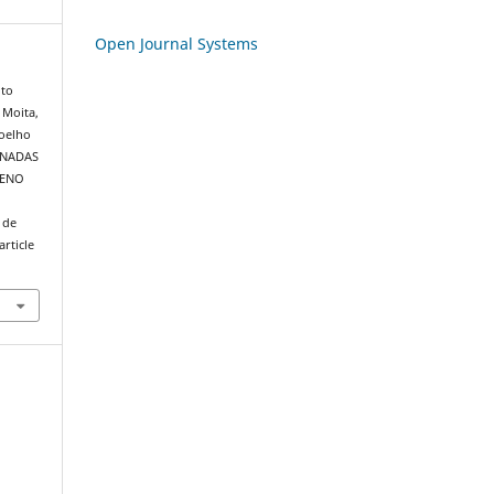
Open Journal Systems
nto
a Moita,
Coelho
IONADAS
MENO
 de
rticle